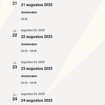
r
21
21 augustus 2025
e
n
g
n
a
Amsterdam
t
d
v
€9.50
a
e
e
n
t
n
n
u
augustus 22, 2025
VR
a
22
m
22 augustus 2025
Z
v
.
i
Amsterdam
o
g
€4.50 – €9.50
a
e
t
augustus 23, 2025
i
ZA
k
23
e
23 augustus 2025
e
Amsterdam
n
€4.50 – €9.50
e
augustus 24, 2025
ZO
n
24
24 augustus 2025