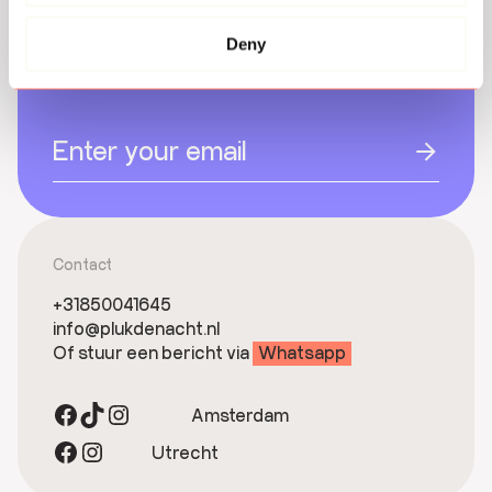
direct in je inbox
Deny
Contact
+31850041645
info@plukdenacht.nl
Of stuur een bericht via
Whatsapp
Facebook
TikTok
Instagram
Amsterdam
Facebook
Instagram
Utrecht