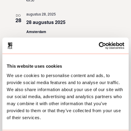
€9.50
g
augustus 28, 2025
DO
a
28
28 augustus 2025
t
Amsterdam
i
€9.50
e
augustus 29, 2025
VR
29
29 augustus 2025
This website uses cookies
Amsterdam
We use cookies to personalise content and ads, to
€4.50 – €9.50
provide social media features and to analyse our traffic.
We also share information about your use of our site with
augustus 30, 2025
ZA
our social media, advertising and analytics partners who
30
30 augustus 2025
may combine it with other information that you’ve
provided to them or that they’ve collected from your use
Amsterdam
of their services.
€4.50 – €9.50