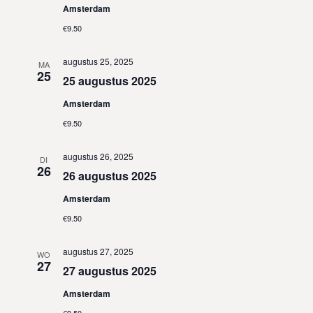
w
Amsterdam
e
€9.50
e
augustus 25, 2025
MA
25
r
25 augustus 2025
g
Amsterdam
€9.50
e
v
augustus 26, 2025
DI
26
26 augustus 2025
e
Amsterdam
n
€9.50
n
augustus 27, 2025
a
WO
27
27 augustus 2025
v
Amsterdam
i