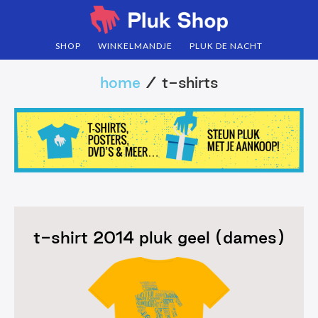
Door
Spring
naar
naar
SHOP
WINKELMANDJE
PLUK DE NACHT
de
de
hoofd
eerste
home
/ t-shirts
inhoud
sidebar
t-shirt 2014 pluk geel (dames)