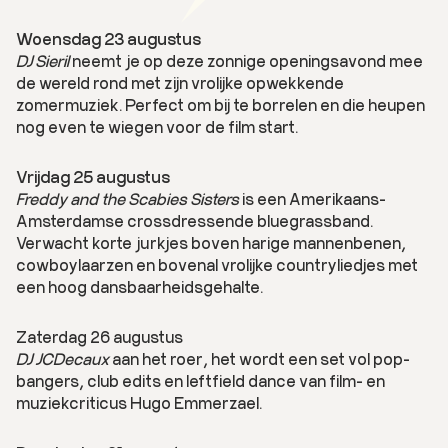
Woensdag 23 augustus
DJ Sieril
neemt je op deze zonnige openingsavond mee
de wereld rond met zijn vrolijke opwekkende
zomermuziek. Perfect om bij te borrelen en die heupen
nog even te wiegen voor de film start.
Vrijdag 25 augustus
Freddy and the Scabies Sisters
is een Amerikaans-
Amsterdamse crossdressende bluegrassband.
Verwacht korte jurkjes boven harige mannenbenen,
cowboylaarzen en bovenal vrolijke countryliedjes met
een hoog dansbaarheidsgehalte.
Zaterdag 26 augustus
DJ JCDecaux
aan het roer, het wordt een set vol pop-
bangers, club edits en leftfield dance van film- en
muziekcriticus Hugo Emmerzael.