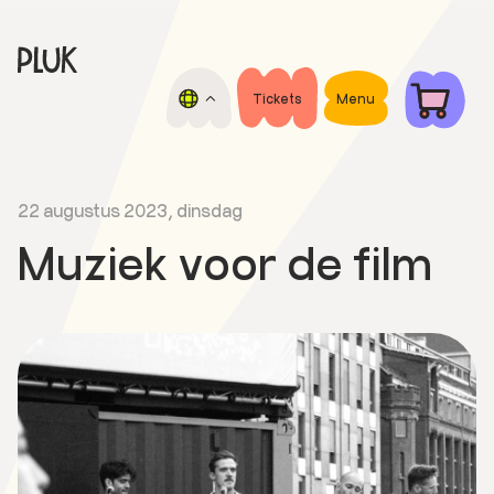
Door
Spring
naar
naar
de
de
Pluk
hoofd
voettekst
Open
Tickets
Menu
de
inhoud
air
Nacht
film
festival
22 augustus 2023, dinsdag
Muziek voor de film