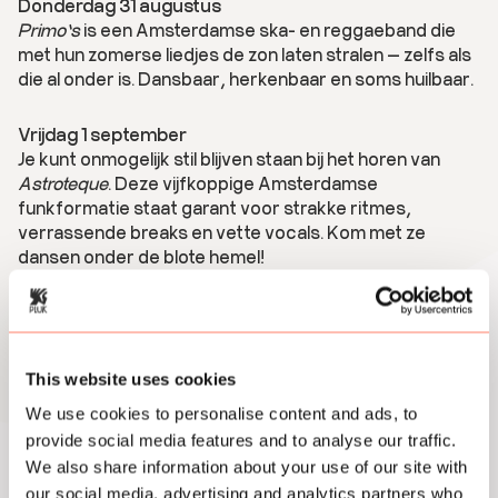
Donderdag 31 augustus
Primo’s
is een Amsterdamse ska- en reggaeband die
met hun zomerse liedjes de zon laten stralen — zelfs als
die al onder is. Dansbaar, herkenbaar en soms huilbaar.
Vrijdag 1 september
Je kunt onmogelijk stil blijven staan bij het horen van
Astroteque
. Deze vijfkoppige Amsterdamse
funkformatie staat garant voor strakke ritmes,
verrassende breaks en vette vocals. Kom met ze
dansen onder de blote hemel!
Zaterdag 2 september
Rik Tan
draait deze laatste Plukavond van 2023 extra
dansbare muziek van over de hele wereld met als rode
This website uses cookies
draad: disco invloeden. Verwacht high life disco uit
Nigeria, soca uit Brazilië en zouk van de Kaapverdische
We use cookies to personalise content and ads, to
kust!
provide social media features and to analyse our traffic.
We also share information about your use of our site with
Het festivalterrein met kunstprogramma, bar en terras is
our social media, advertising and analytics partners who