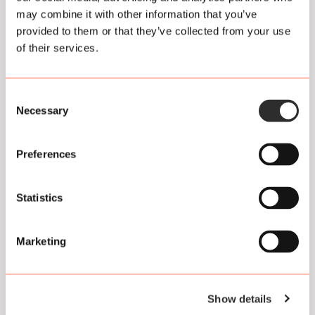
gratis toegankelijk en opent dagelijks om 18.00 uur. Muziek
may combine it with other information that you’ve
start om 20.15 uur, filmprogramma rond 21.15 /21.30 uur.
provided to them or that they’ve collected from your use
of their services.
Consent
Necessary
Selection
Preferences
Statistics
Marketing
Previous
Show details
Next