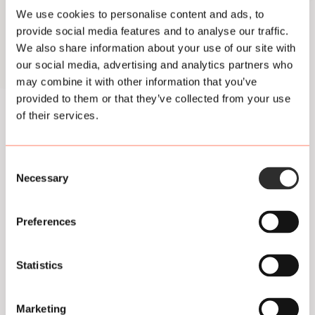
e
We use cookies to personalise content and ads, to
n
provide social media features and to analyse our traffic.
We also share information about your use of our site with
w
our social media, advertising and analytics partners who
e
may combine it with other information that you’ve
provided to them or that they’ve collected from your use
e
of their services.
r
Contact
g
Consent
+31850041645
Necessary
e
Selection
info@plukdenacht.nl
v
Of stuur een bericht via
Whatsapp
Preferences
e
Facebook
TikTok
Instagram
Amsterdam
n
Statistics
Facebook
Instagram
Utrecht
n
a
Marketing