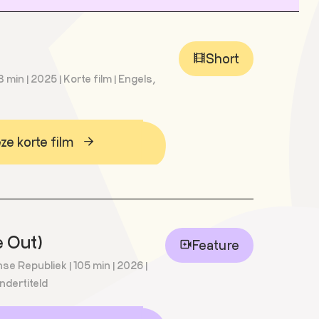
Short
 min | 2025 | Korte film | Engels,
e korte film
 Out)
Feature
se Republiek | 105 min | 2026 |
ndertiteld