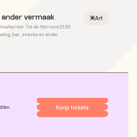
n ander vermaak
Art
valterrein. Tot de film rond 21:30
owling, bar, snacks en ander
Koop tickets
dfilm.