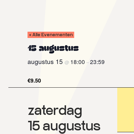
Door
Spring
naar
naar
de
de
hoofd
voettekst
inhoud
« Alle Evenementen
Pluk
Open
de
air
15 augustus
Nacht
film
festival
augustus 15
18:00
23:59
@
–
€9.50
zaterdag
15 augustus