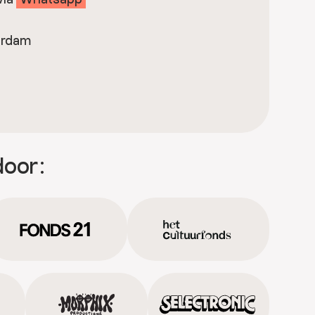
erdam
door: