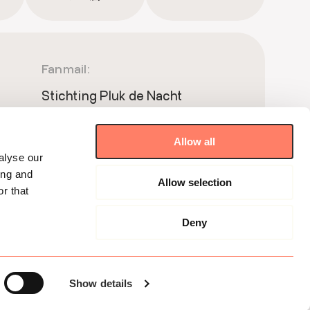
Fanmail:
Stichting Pluk de Nacht
Postbus 51181
1007 ED Amsterdam
Allow all
Meet & Greet:
alyse our
ing and
Allow selection
Wibautstraat 150 BP1.68
r that
1091GR Amsterdam
Deny
Show details