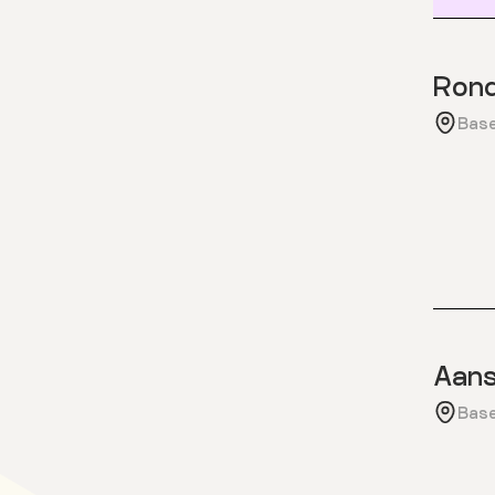
Rond
Base
Aans
Base