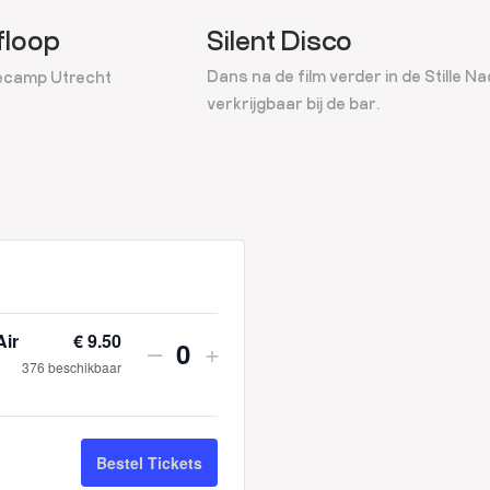
floop
Silent Disco
Dans na de film verder in de Stille Na
camp Utrecht
verkrijgbaar bij de bar.
Air
€
9.50
Verhoog
Verhoog
–
+
H
376
beschikbaar
aantal
aantal
o
tickets
tickets
e
van
van
Bestel Tickets
v