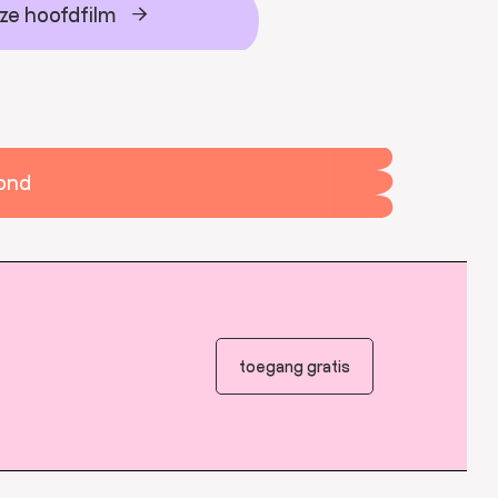
ze hoofdfilm
vond
toegang gratis