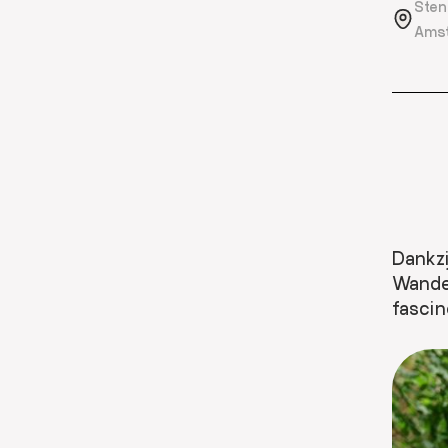
Sten
Ams
Dankzi
Wandel
fasci