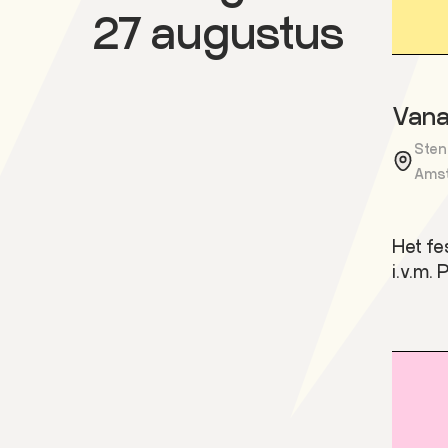
27 augustus
Vana
Sten
Ams
Het fe
i.v.m. 