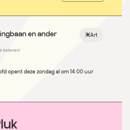
lingbaan en ander
Art
te beleven!
oofd opent deze zondag al om 14:00 uur
luk