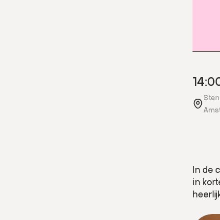
14:00
Sten
Ams
In de 
in kor
heerli