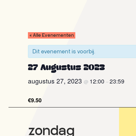
Door
Spring
naar
naar
de
de
hoofd
voettekst
inhoud
« Alle Evenementen
Pluk
Open
de
air
Nacht
Dit evenement is voorbij.
film
festival
27 Augustus 2023
augustus 27, 2023
12:00
23:59
@
–
€9.50
zondag