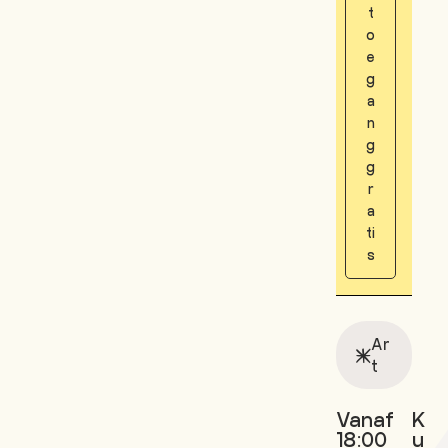
t
o
e
g
a
n
g
g
r
a
ti
s
Ar
t
Vanaf
K
18:00
u