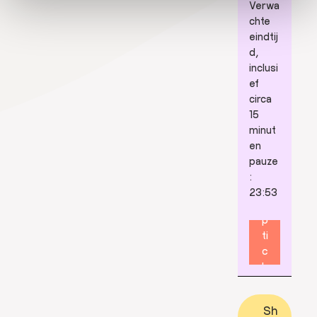
Verwa
chte
eindtij
d,
inclusi
ef
circa
15
minut
en
pauze
K
:
o
23:53
o
p
ti
c
k
e
t
Sh
s