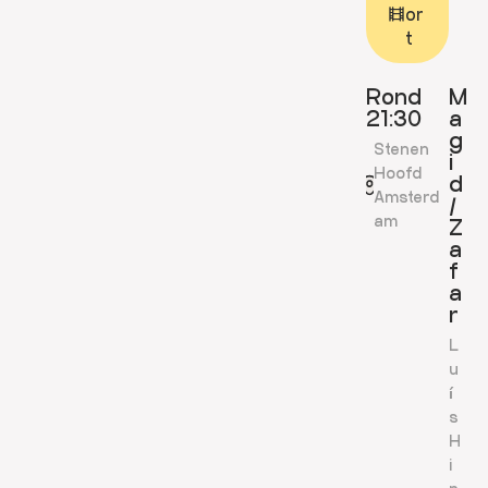
or
t
Rond
M
21:30
a
g
Stenen
i
Hoofd
d
Amsterd
/
am
Z
a
f
a
r
L
u
í
s
H
i