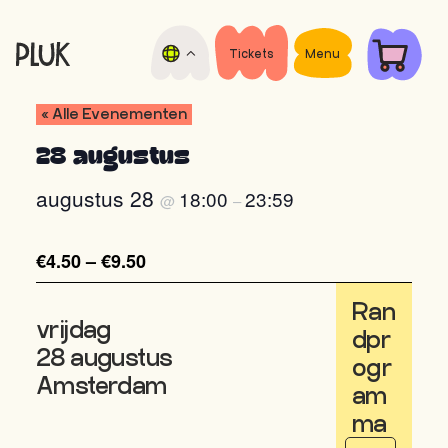
Door
Spring
naar
naar
de
de
Tickets
Menu
Pluk
hoofd
voettekst
Open
de
inhoud
air
« Alle Evenementen
Nacht
film
festival
28 augustus
augustus 28
18:00
23:59
@
–
€4.50 – €9.50
Ran
vrijdag
dpr
28 augustus
ogr
Amsterdam
am
ma