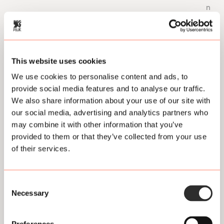
n
d
s
L
e
e
o
This website uses cookies
e
n
s
d
We use cookies to personalise content and ads, to
m
e
provide social media features and to analyse our traffic.
e
r
We also share information about your use of our site with
e
t
our social media, advertising and analytics partners who
r
i
may combine it with other information that you’ve
o
t
provided to them or that they’ve collected from your use
v
e
of their services.
e
l
r
s
d
e
Consent
Necessary
z
Selection
e
fil