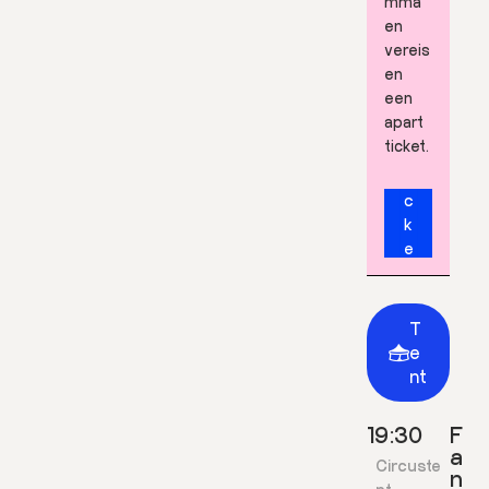
mma
en
vereis
en
een
apart
ticket.
T
i
c
k
e
t
s
T
e
nt
19:30
F
a
Circuste
n