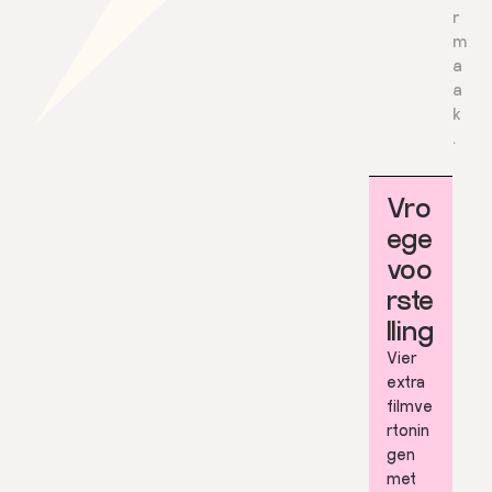
r
m
a
a
k
.
Vro
ege
voo
rste
lling
Vier
extra
filmve
rtonin
gen
met