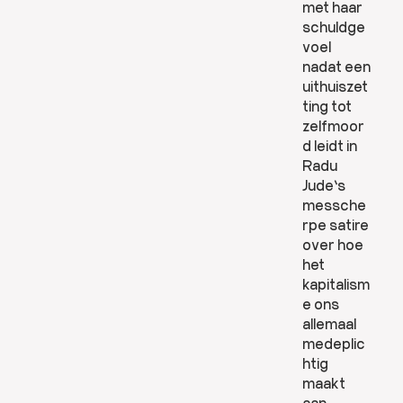
met haar
schuldge
voel
nadat een
uithuiszet
ting tot
zelfmoor
d leidt in
Radu
Jude’s
messche
rpe satire
over hoe
het
kapitalism
e ons
allemaal
medeplic
htig
maakt
aan