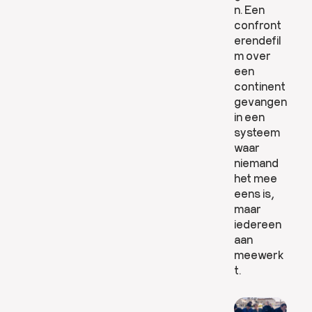
n. Een
confront
erendefil
m over
een
continent
gevangen
in een
systeem
waar
niemand
het mee
eens is,
maar
iedereen
aan
L
meewerk
e
t.
e
s
m