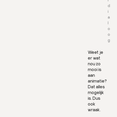
d
i
a
l
o
o
g
Weet je
er wat
nou zo
mooi is
aan
animatie?
Dat alles
mogelijk
is. Dus
L
ook
e
wraak.
e