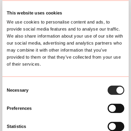
l
a
This website uses cookies
n
d
We use cookies to personalise content and ads, to
,
provide social media features and to analyse our traffic.
L
We also share information about your use of our site with
u
our social media, advertising and analytics partners who
x
may combine it with other information that you’ve
e
provided to them or that they’ve collected from your use
m
of their services.
b
u
r
g
Consent
Necessary
,
Selection
B
r
Preferences
a
z
i
Statistics
l