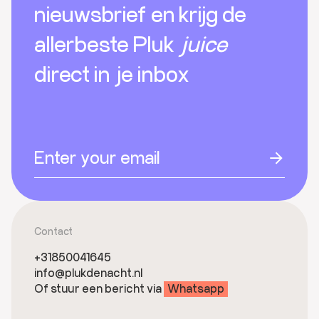
nieuwsbrief en krijg de
allerbeste Pluk
juice
direct in je inbox
Contact
+31850041645
info@plukdenacht.nl
Of stuur een bericht via
Whatsapp