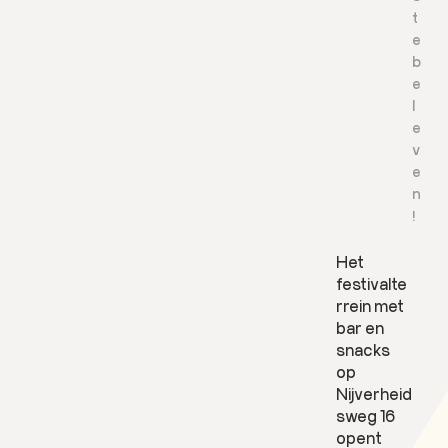
t
e
b
e
l
e
v
e
n
!
Het
festivalte
rrein met
bar en
L
snacks
e
op
e
Nijverheid
s
sweg 16
m
opent