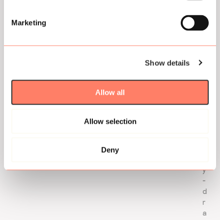
i
ë
Marketing
,
V
K
|
Show details
1
0
Allow all
9
′
C
Allow selection
o
m
e
Deny
d
y
-
d
r
a