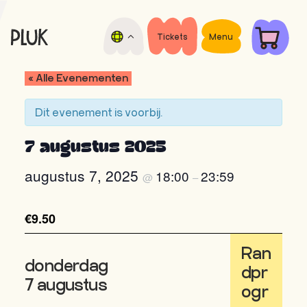
Door
Spring
naar
naar
de
de
Tickets
Menu
Pluk
hoofd
voettekst
Open
de
inhoud
air
« Alle Evenementen
Nacht
film
festival
Dit evenement is voorbij.
7 augustus 2025
augustus 7, 2025
18:00
23:59
@
–
€9.50
Ran
donderdag
dpr
7 augustus
ogr