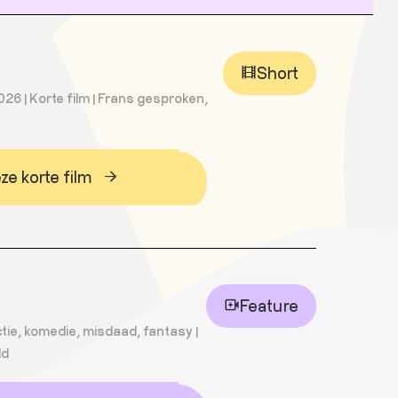
Short
026 | Korte film | Frans gesproken,
e korte film
Feature
 Actie, komedie, misdaad, fantasy |
ld