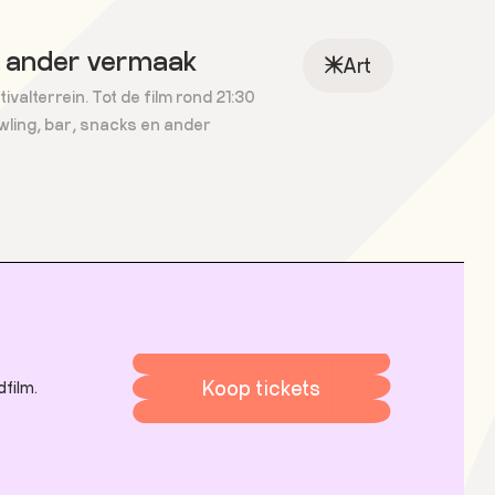
n ander vermaak
Art
valterrein. Tot de film rond 21:30
owling, bar, snacks en ander
Koop tickets
dfilm.