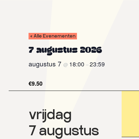
Door
Spring
naar
naar
de
de
hoofd
voettekst
inhoud
« Alle Evenementen
Pluk
Open
de
air
7 augustus 2026
Nacht
film
festival
augustus 7
18:00
23:59
@
–
€9.50
vrijdag
7 augustus