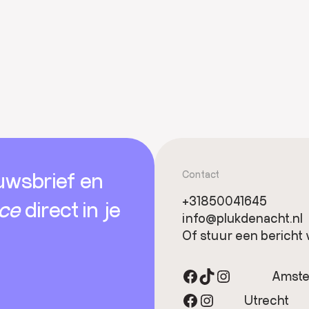
uwsbrief en
Contact
+31850041645
ice
direct in je
info@plukdenacht.nl
Of stuur een bericht 
Facebook
TikTok
Instagram
Amst
Facebook
Instagram
Utrecht