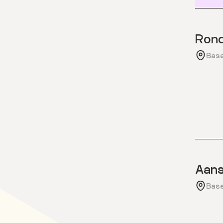
Rond
Base
Aans
Base