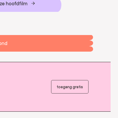
ze hoofdfilm
vond
toegang gratis