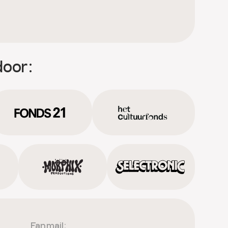
door:
Fanmail: