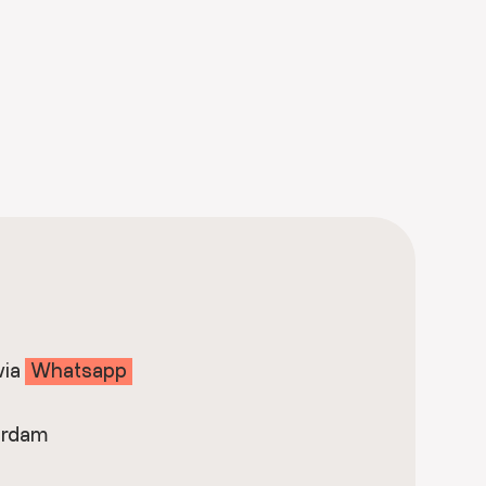
via
Whatsapp
erdam