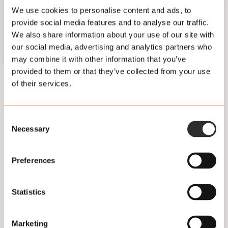
e
We use cookies to personalise content and ads, to
n
provide social media features and to analyse our traffic.
We also share information about your use of our site with
w
our social media, advertising and analytics partners who
e
may combine it with other information that you’ve
provided to them or that they’ve collected from your use
e
of their services.
r
Contact
g
Consent
+31850041645
Necessary
e
Selection
info@plukdenacht.nl
v
Of stuur een bericht via
Whatsapp
Preferences
e
Facebook
TikTok
Instagram
Amsterdam
n
Statistics
Facebook
Instagram
Utrecht
n
a
Marketing