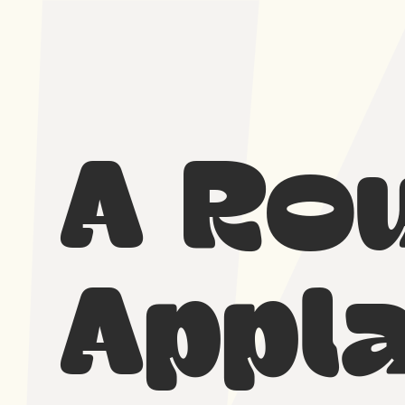
Door
Spring
naar
naar
de
de
hoofd
voettekst
inhoud
Pluk
Open
de
air
Nacht
A Ro
film
festival
Appl