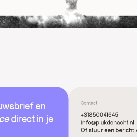
uwsbrief en
Contact
+31850041645
ice
direct in je
info@plukdenacht.nl
Of stuur een bericht 