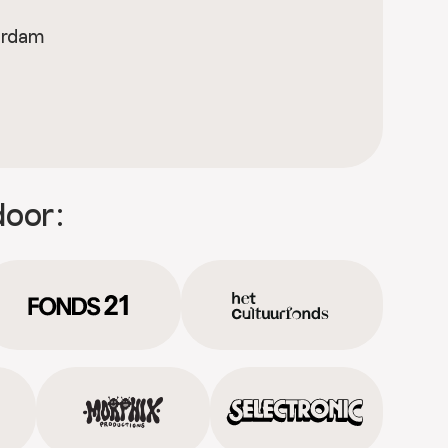
erdam
door: