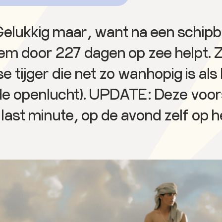
 Gelukkig maar, want na een schipb
 hem door 227 dagen op zee helpt. 
tijger die net zo wanhopig is als h
n de openlucht). UPDATE: Deze voors
 last minute, op de avond zelf op h