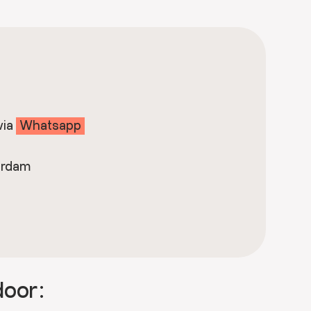
via
Whatsapp
erdam
door: