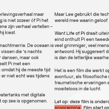
erlevingsverhaal maar
Maar Lee gebruikt die techn
is niet zozeer óf Pi het
wereld mee waarin geloof e
e zijn verhaal vertellen –
ij kiest.
Want
Life of Pi
draait uite
eind onthult Pi een tweede 
 nachtmerrie. De oceaan is
veel grimmiger, veel mense
 vissen die ’s nachts
antwoord. Hij suggereert d
er dansen, maar ook
is dan de letterlijke waarhe
eelt Pi met een
omdat hij de meeste tijd
Het is een film die werkt 
e er niet echt was tijdens
avontuur, als filosofische 
traumatische ervaringen e
moeiteloos in de lucht.
atertanks met digitale
cht op zee is opgenomen.
Let op: deze film is onder
programma
. Film start o