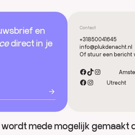
uwsbrief en
Contact
+31850041645
ice
direct in je
info@plukdenacht.nl
Of stuur een bericht 
Facebook
TikTok
Instagram
Amst
Facebook
Instagram
Utrecht
 wordt mede mogelijk gemaakt 