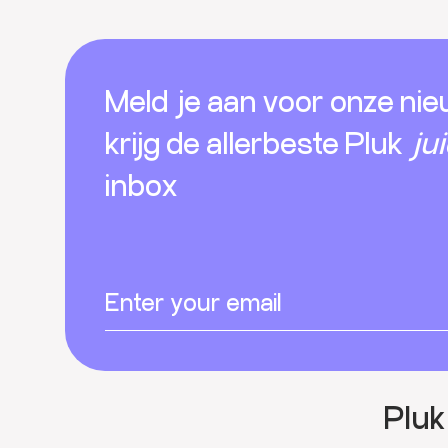
Footer
Meld je aan voor onze nie
krijg de allerbeste Pluk
ju
inbox
Pluk