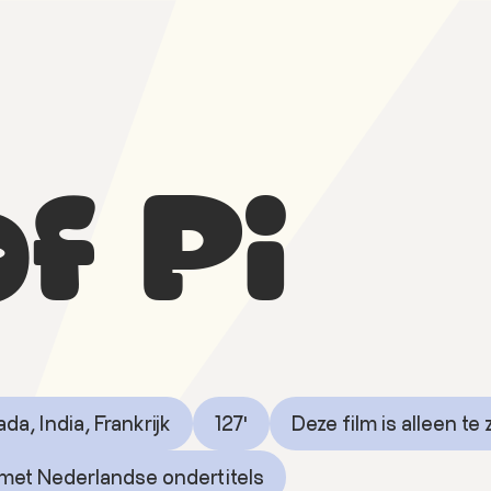
of Pi
a, India, Frankrijk
127'
Deze film is alleen te
 met Nederlandse ondertitels