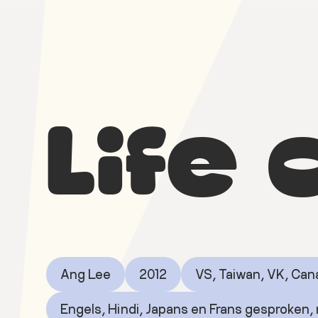
Door
Spring
naar
naar
de
de
hoofd
voettekst
inhoud
Pluk
Open
de
air
Nacht
Life 
film
festival
Ang Lee
2012
VS, Taiwan, VK, Canad
Engels, Hindi, Japans en Frans gesproken,