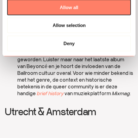
Allow all
“Canadese cinema speelt het vaak veilig,” legt
Joseph Amenta uit aan
Film Ink
. “Ik wilde iets maken
dat luid en onbeschaamd is.”
Het hele interview
is
Allow selection
de moeite waard om meer te leren over de
inspiratiebronnen en ideeën van Amenta.
Deny
De Vogue-muziek die een belangrijke rol speelt in
Soft
is inmiddels onderdeel van de mainstream
geworden. Luister maar naar het laatste album
van Beyoncé en je hoort de invloeden van de
Ballroom cultuur overal. Voor wie minder bekend is
met het genre, de context en historische
betekenis in de queer community is er deze
handige
brief history
van muziekplatform
Mixmag
.
Utrecht & Amsterdam
zaterdag
woensdag