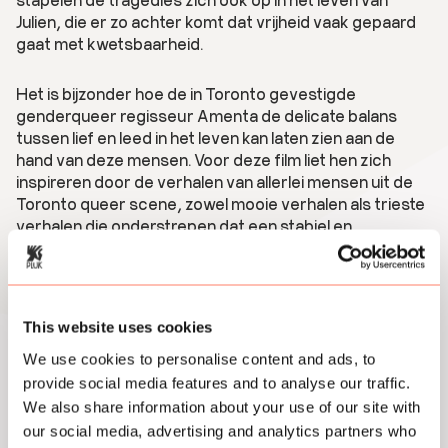
Julien, die er zo achter komt dat vrijheid vaak gepaard
gaat met kwetsbaarheid.
Het is bijzonder hoe de in Toronto gevestigde
genderqueer regisseur Amenta de delicate balans
tussen lief en leed in het leven kan laten zien aan de
hand van deze mensen. Voor deze film liet hen zich
inspireren door de verhalen van allerlei mensen uit de
Toronto queer scene, zowel mooie verhalen als trieste
verhalen die onderstrepen dat een stabiel en
comfortabel leven voor de kwetsbaarste mensen uit
deze gemarginaliseerde community nooit een gegeven
is.
This website uses cookies
Er worden eigenlijk te weinig films gemaakt die zo’n
We use cookies to personalise content and ads, to
helder beeld van deze gemeenschap schetsen.
provide social media features and to analyse our traffic.
Eikpunt van de queer cinema
Paris is Burning
(1990) was
We also share information about your use of our site with
dan ook een grote inspiratiebron voor Amenta. Net als
Sean Bakers moderne klassieker
Tangerine
(2015) die in
our social media, advertising and analytics partners who