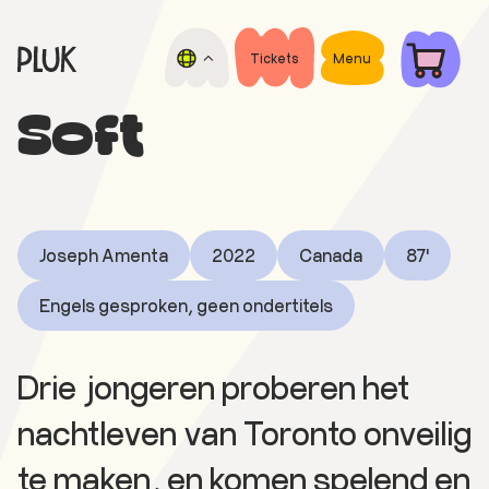
Door
Spring
naar
naar
de
de
Tickets
Menu
Pluk
hoofd
voettekst
Open
de
inhoud
air
Soft
Nacht
film
festival
Joseph Amenta
2022
Canada
87'
Engels gesproken, geen ondertitels
Drie jongeren proberen het
nachtleven van Toronto onveilig
te maken, en komen spelend en