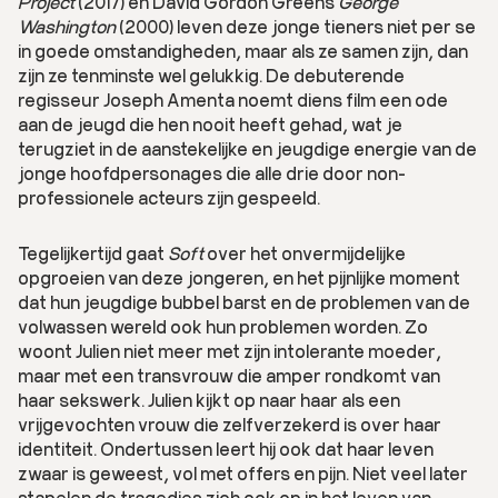
Project
(2017) en David Gordon Greens
George
Washington
(2000) leven deze jonge tieners niet per se
in goede omstandigheden, maar als ze samen zijn, dan
zijn ze tenminste wel gelukkig. De debuterende
regisseur Joseph Amenta noemt diens film een ode
aan de jeugd die hen nooit heeft gehad, wat je
terugziet in de aanstekelijke en jeugdige energie van de
jonge hoofdpersonages die alle drie door non-
professionele acteurs zijn gespeeld.
Tegelijkertijd gaat
Soft
over het onvermijdelijke
opgroeien van deze jongeren, en het pijnlijke moment
dat hun jeugdige bubbel barst en de problemen van de
volwassen wereld ook hun problemen worden. Zo
woont Julien niet meer met zijn intolerante moeder,
maar met een transvrouw die amper rondkomt van
haar sekswerk. Julien kijkt op naar haar als een
vrijgevochten vrouw die zelfverzekerd is over haar
identiteit. Ondertussen leert hij ook dat haar leven
zwaar is geweest, vol met offers en pijn. Niet veel later
stapelen de tragedies zich ook op in het leven van