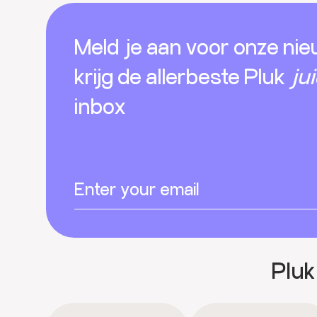
Footer
Meld je aan voor onze nie
krijg de allerbeste Pluk
ju
inbox
Pluk