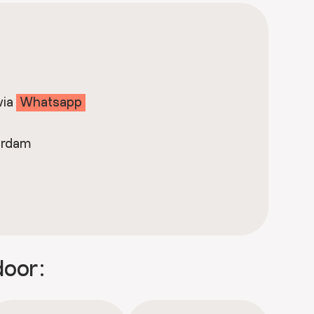
via
Whatsapp
erdam
door: