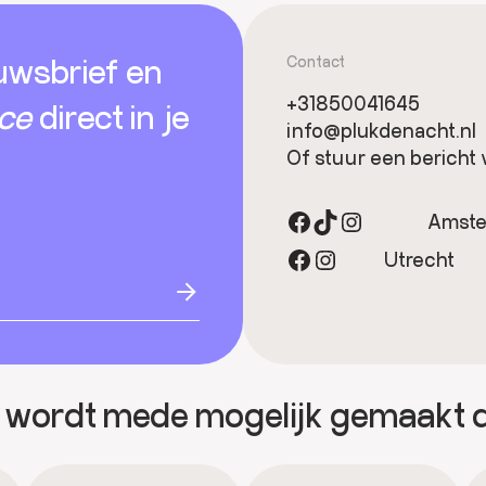
uwsbrief en
Contact
+31850041645
ice
direct in je
info@plukdenacht.nl
Of stuur een bericht 
Facebook
TikTok
Instagram
Amst
Facebook
Instagram
Utrecht
 wordt mede mogelijk gemaakt 