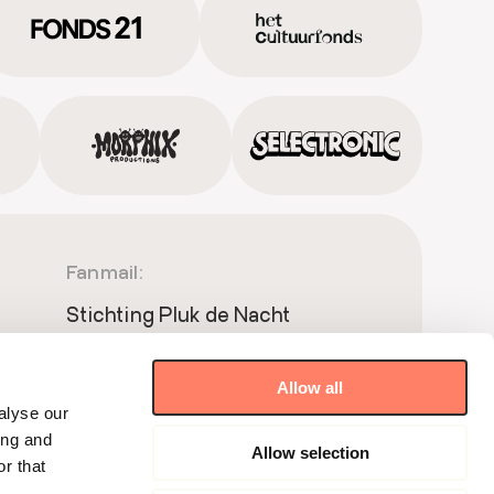
Fanmail:
Stichting Pluk de Nacht
Postbus 51181
1007 ED Amsterdam
Allow all
Meet & Greet:
alyse our
ing and
Allow selection
Wibautstraat 150 BP1.68
r that
1091GR Amsterdam