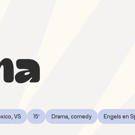
na
xico, VS
15'
Drama, comedy
Engels en S