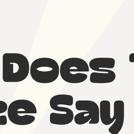
 Does 
re Say