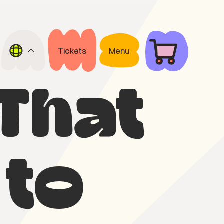
Tickets
Menu
That
 to