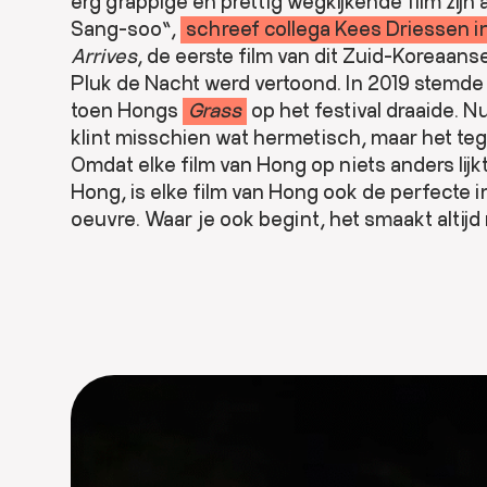
erg grappige en prettig wegkijkende film zijn
Sang-soo”,
schreef collega Kees Driessen i
Arrives
, de eerste film van dit Zuid-Koreaan
Pluk de Nacht werd vertoond. In 2019 stemde 
toen Hongs
Grass
op het festival draaide. N
klint misschien wat hermetisch, maar het teg
Omdat elke film van Hong op niets anders lijk
Hong, is elke film van Hong ook de perfecte i
oeuvre. Waar je ook begint, het smaakt altijd