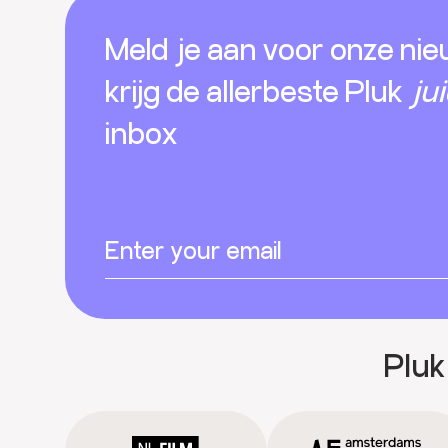
Footer
Meld je aan voor onze nie
krijg de allerbeste Pluk
ju
inbox
Pluk