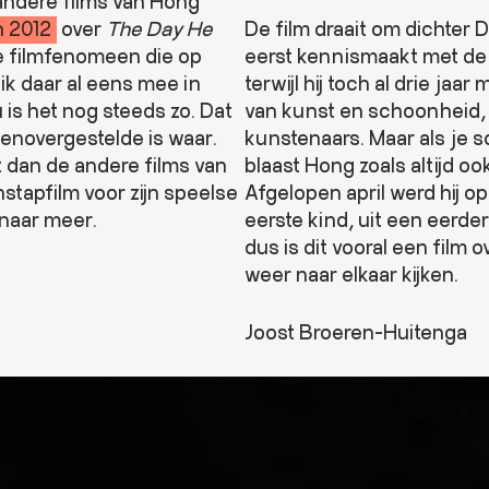
 andere films van Hong
n 2012
over
The Day He
De film draait om dichter 
se filmfenomeen die op
eerst kennismaakt met de 
ik daar al eens mee in
terwijl hij toch al drie jaa
u is het nog steeds zo. Dat
van kunst en schoonheid, e
enovergestelde is waar.
kunstenaars. Maar als je s
t dan de andere films van
blaast Hong zoals altijd ook
nstapfilm voor zijn speelse
Afgelopen april werd hij op
 naar meer.
eerste kind, uit een eerde
dus is dit vooral een film 
weer naar elkaar kijken.
Joost Broeren-Huitenga