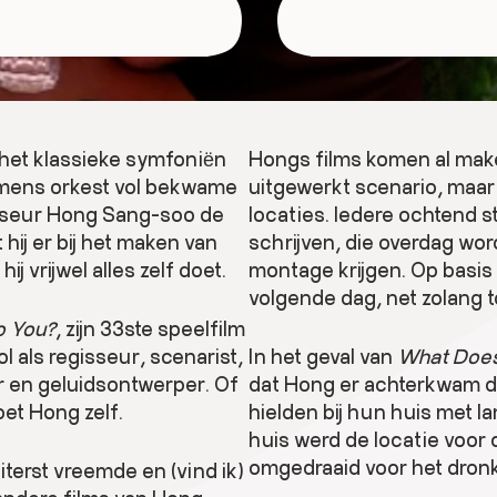
het klassieke symfoniën
Hongs films komen al maken
immens orkest vol bekwame
uitgewerkt scenario, maar
isseur Hong Sang-soo de
locaties. Iedere ochtend s
hij er bij het maken van
schrijven, die overdag wo
ij vrijwel alles zelf doet.
montage krijgen. Op basis
volgende dag, net zolang to
o You?
, zijn 33ste speelfilm
ol als regisseur, scenarist,
In het geval van
What Does
r en geluidsontwerper. Of
dat Hong er achterkwam da
oet Hong zelf.
hielden bij hun huis met 
huis werd de locatie voor 
omgedraaid voor het dronk
terst vreemde en (vind ik)