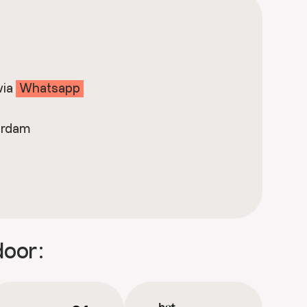
via
Whatsapp
erdam
door: