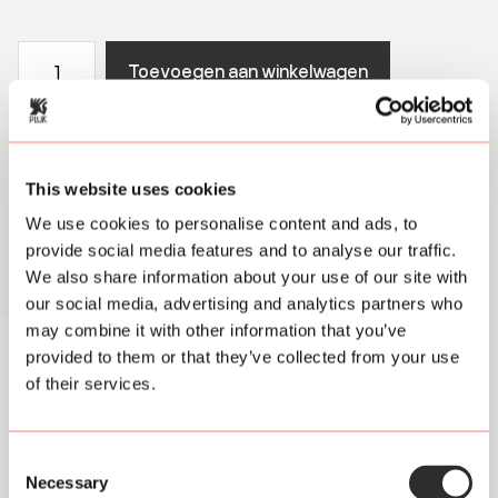
Zondag
Toevoegen aan winkelwagen
24
augustus
2025
-
Amsterdam
This website uses cookies
Open
Footer
Air
We use cookies to personalise content and ads, to
Meld je aan voor onze
aantal
provide social media features and to analyse our traffic.
We also share information about your use of our site with
nieuwsbrief en krijg de
our social media, advertising and analytics partners who
may combine it with other information that you’ve
allerbeste Pluk
juice
provided to them or that they’ve collected from your use
direct in je inbox
of their services.
Consent
Necessary
Selection