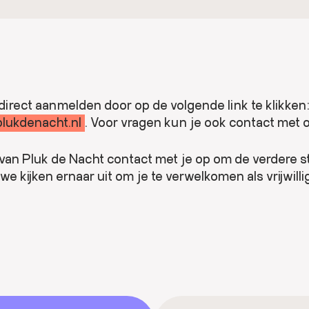
 films willen vertonen tijdens ons festival. Je zorgt 
illigers@plukdenacht.nl
. Voor vragen kun je ook con
iek is al voorbereid, maar meehelpen kan natuurlijk
lemen oplossen is belangrijk.
nu direct aanmelden door op de volgende link te kli
direct aanmelden door op de volgende link te klikken
illigers@plukdenacht.nl
. Voor vragen kun je ook con
@plukdenacht.nl
. Voor vragen kun je ook contact met
van Pluk de Nacht contact met je op om de verdere 
 kijken ernaar uit om je te verwelkomen als vrijwillig