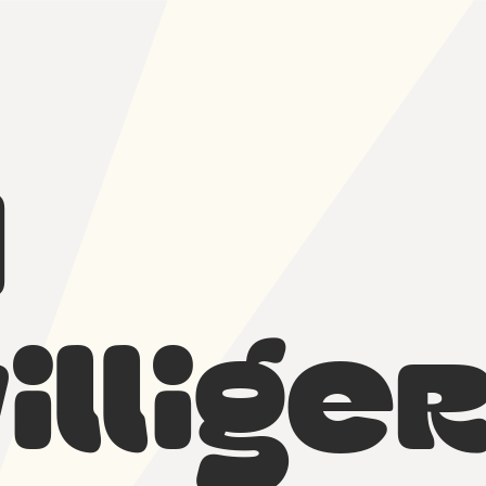
d
illiger