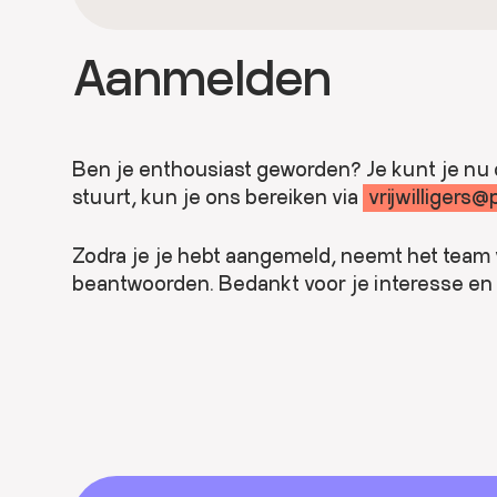
mail stuurt, kun je ons bereiken via
We zoeken enthousiaste filmoperateurs die
vrijw
gepauzeerd en beëindigd worden. De techn
Aanmelden
vooral handig zijn met computers en prob
Aanmelden
Ben je enthousiast geworden? Je kunt je 
Ben je enthousiast geworden? Je kunt je nu 
mail stuurt, kun je ons bereiken via
vrijw
stuurt, kun je ons bereiken via
vrijwilligers
Zodra je je hebt aangemeld, neemt het team 
beantwoorden. Bedankt voor je interesse en we