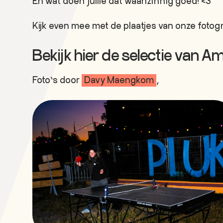
En wat doen jullie dat waanzinnig goed! <3
Kijk even mee met de plaatjes van onze fotog
Bekijk hier de selectie van 
Foto’s door
Davy Maengkom
,