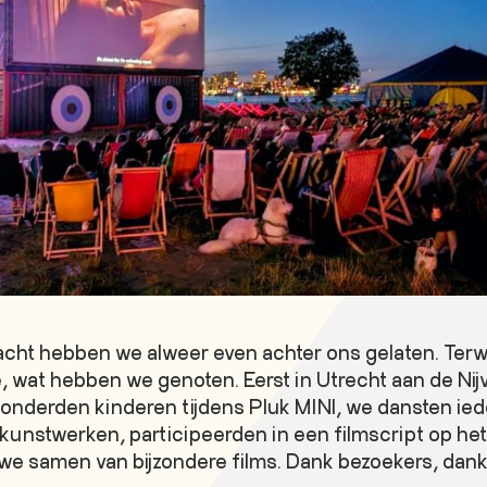
acht hebben we alweer even achter ons gelaten. Terwij
e, wat hebben we genoten. Eerst in Utrecht aan de N
onderden kinderen tijdens Pluk MINI, we dansten iede
nstwerken, participeerden in een filmscript op het
e samen van bijzondere films. Dank bezoekers, dank vr