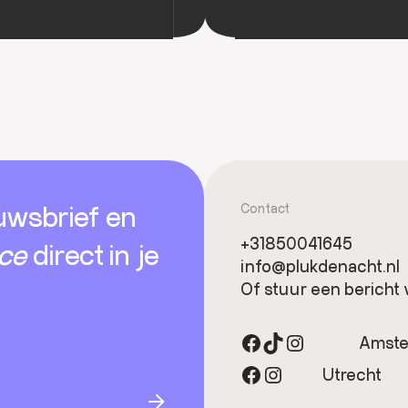
uwsbrief en
Contact
+31850041645
ice
direct in je
info@plukdenacht.nl
Of stuur een bericht 
Facebook
TikTok
Instagram
Amst
Facebook
Instagram
Utrecht