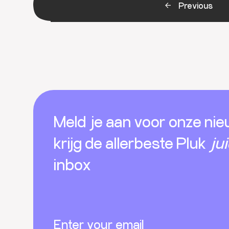
Previous
Footer
Meld je aan voor onze nie
krijg de allerbeste Pluk
ju
inbox