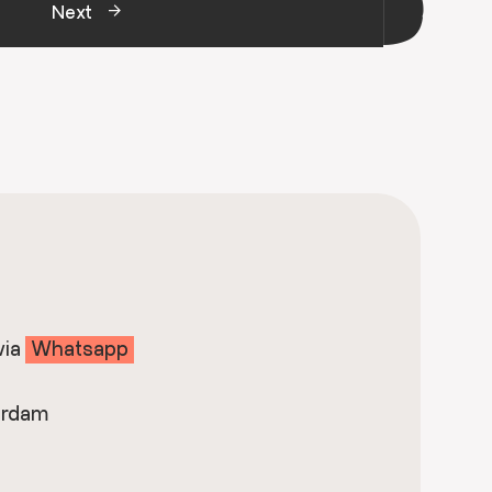
Next
via
Whatsapp
erdam