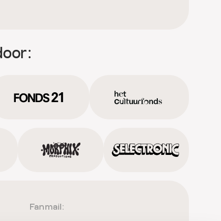
door:
Fanmail: