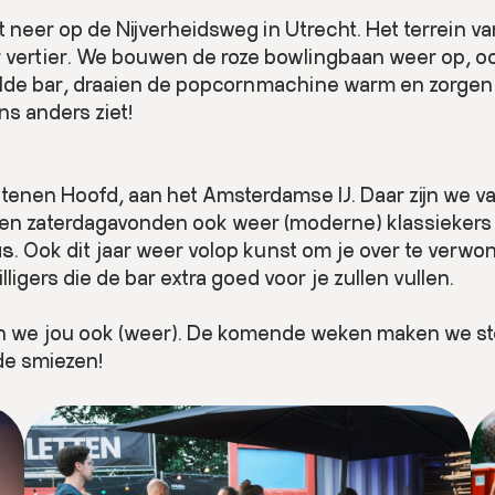
ht neer op de Nijverheidsweg in Utrecht. Het terrei
er vertier. We bouwen de roze bowlingbaan weer op, ook
lde bar, draaien de popcornmachine warm en zorgen i
ns anders ziet!
tenen Hoofd, aan het Amsterdamse IJ. Daar zijn we v
 en zaterdagavonden ook weer (moderne) klassiekers i
us
. Ook dit jaar weer volop kunst om je over te verwo
lligers die de bar extra goed voor je zullen vullen.
ien we jou ook (weer). De komende weken maken we 
de smiezen!