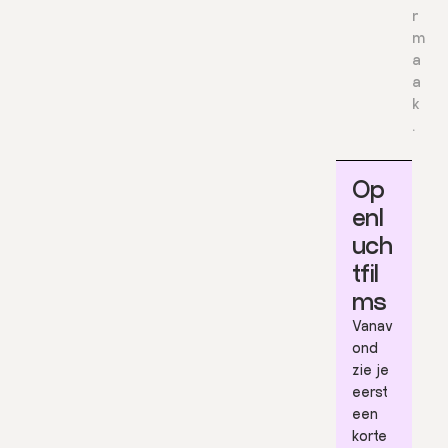
r
m
a
a
k
.
Op
enl
uch
tfil
ms
Vanav
ond
zie je
eerst
een
korte