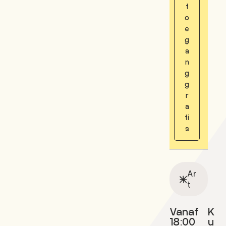
t
o
e
g
a
n
g
g
r
a
ti
s
Ar
t
Vanaf
K
18:00
u