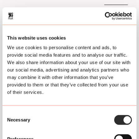
e
z
e
Fe
k
at
o
ur
This website uses cookies
rt
e
e
We use cookies to personalise content and ads, to
fil
provide social media features and to analyse our traffic.
Aanslui
H
m
tend
o
We also share information about your use of our site with
w
our social media, advertising and analytics partners who
Stenen
t
may combine it with other information that you’ve
Hoofd
o
provided to them or that they’ve collected from your use
Amsterd
D
am
of their services.
i
v
o
r
Consent
c
Necessary
Selection
e
D
u