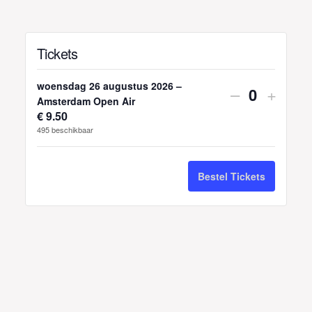
Tickets
woensdag 26 augustus 2026 –
Verhoog
Verho
–
+
H
Amsterdam Open Air
aantal
aantal
€
9.50
o
495
beschikbaar
tickets
ticket
e
v
van
van
Bestel Tickets
e
woensdag
woen
e
26
26
l
augustus
augus
h
e
2026
2026
i
–
–
d