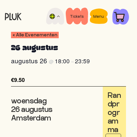
Door
Spring
naar
naar
de
de
Tickets
Menu
Pluk
hoofd
voettekst
Open
de
inhoud
air
« Alle Evenementen
Nacht
film
festival
26 augustus
augustus 26
18:00
23:59
@
–
€9.50
Ran
woensdag
dpr
26 augustus
ogr
Amsterdam
am
ma