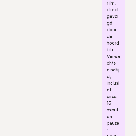
film,
direct
gevol
gd
door
de
hoofd
film.
Verwa
chte
eindtij
d,
inclusi
ef
circa
15
minut
en
pauze
K
:
o