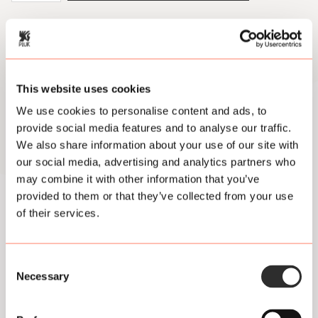
2023
Utrecht
Open
Air
aantal
Footer
This website uses cookies
Meld je aan voor onze
We use cookies to personalise content and ads, to
nieuwsbrief en krijg de
provide social media features and to analyse our traffic.
We also share information about your use of our site with
allerbeste Pluk
juice
our social media, advertising and analytics partners who
may combine it with other information that you’ve
direct in je inbox
provided to them or that they’ve collected from your use
of their services.
Consent
Necessary
Selection