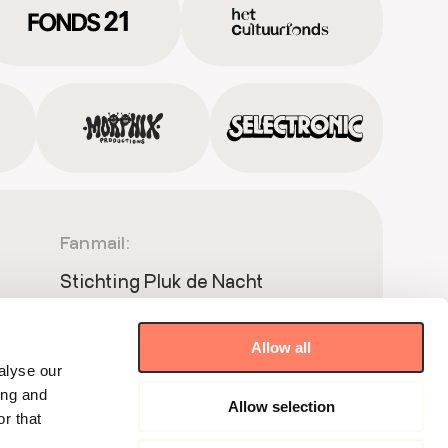
Fanmail:
Stichting Pluk de Nacht
Postbus 51181
1007 ED Amsterdam
Allow all
Meet & Greet:
alyse our
ing and
Allow selection
Wibautstraat 150 BP1.68
r that
1091GR Amsterdam