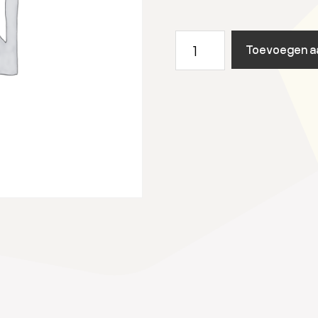
2
Toevoegen a
augustus
2024
Utrecht
Open
Air
aantal