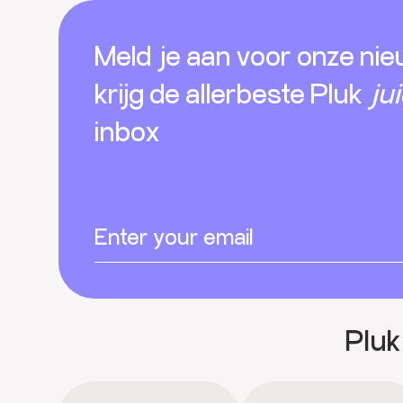
Footer
Meld je aan voor onze nie
krijg de allerbeste Pluk
ju
inbox
Pluk