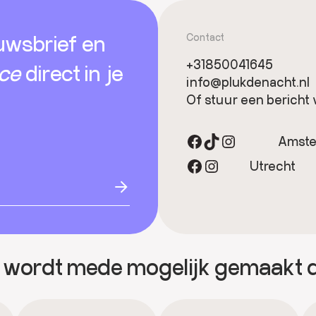
uwsbrief en
Contact
+31850041645
ice
direct in je
info@plukdenacht.nl
Of stuur een bericht 
Facebook
TikTok
Instagram
Amst
Facebook
Instagram
Utrecht
 wordt mede mogelijk gemaakt 