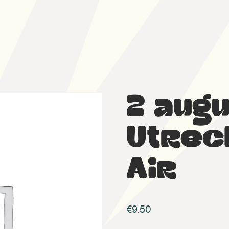
2 aug
Utrec
Air
€
9.50