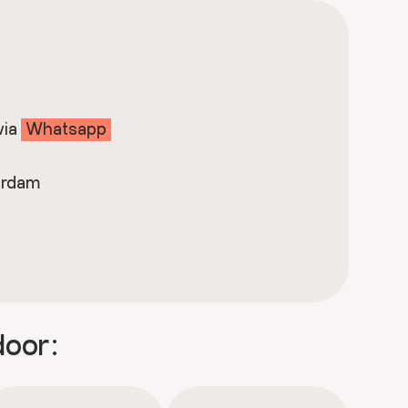
via
Whatsapp
erdam
door: